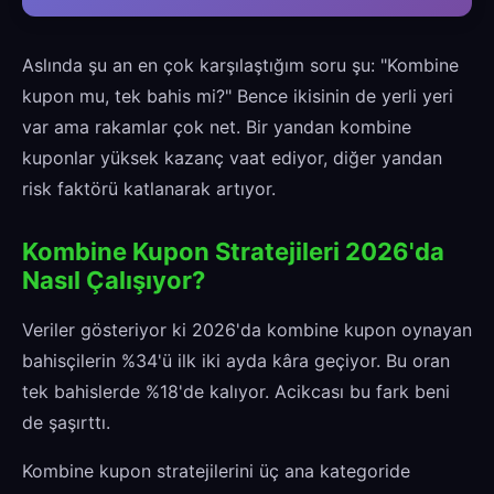
Aslında şu an en çok karşılaştığım soru şu: "Kombine
kupon mu, tek bahis mi?" Bence ikisinin de yerli yeri
var ama rakamlar çok net. Bir yandan kombine
kuponlar yüksek kazanç vaat ediyor, diğer yandan
risk faktörü katlanarak artıyor.
Kombine Kupon Stratejileri 2026'da
Nasıl Çalışıyor?
Veriler gösteriyor ki 2026'da kombine kupon oynayan
bahisçilerin %34'ü ilk iki ayda kâra geçiyor. Bu oran
tek bahislerde %18'de kalıyor. Acikcası bu fark beni
de şaşırttı.
Kombine kupon stratejilerini üç ana kategoride