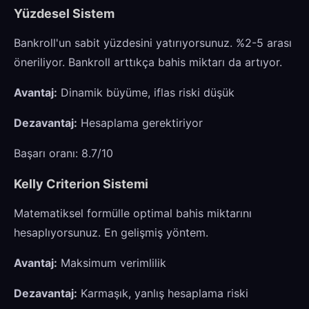
Yüzdesel Sistem
Bankroll'un sabit yüzdesini yatırıyorsunuz. %2-5 arası
öneriliyor. Bankroll arttıkça bahis miktarı da artıyor.
Avantaj:
Dinamik büyüme, iflas riski düşük
Dezavantaj:
Hesaplama gerektiriyor
Başarı oranı: 8.7/10
Kelly Criterion Sistemi
Matematiksel formülle optimal bahis miktarını
hesaplıyorsunuz. En gelişmiş yöntem.
Avantaj:
Maksimum verimlilik
Dezavantaj:
Karmaşık, yanlış hesaplama riski