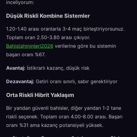
inceliyorum:
Düşük Riskli Kombine Sistemler
1.20-1.40 arası oranlarla 3-4 maç birleştiriyorsunuz.
Toplam oran 2.50-3.80 arası çıkıyor.
Bahistahminleri2026
verilerine göre bu sistemin
başarı oranı %67.
Avantaj:
İstikrarlı kazanç, düşük risk
Dezavantaj:
Getiri oranı sınırlı, sabır gerektiriyor
Orta Riskli Hibrit Yaklaşım
Bir yandan güvenli bahisler, diğer yandan 1-2 tane
riskli seçenek. Toplam oran 4.00-8.00 arası. Başarı
oranı %31 ama kazanç potansiyeli yüksek.