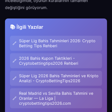
incelediğimde, oyunun kurallarının tamamen
değiştiğini görüyorum.
📚 İlgili Yazılar
Süper Lig Bahis Tahminleri 2026: Crypto
🔗
Betting Tips Rehberi
2026 Bahis Kupon Taktikleri -
🔗
Cryptobettingtips2026 Rehberi
Süper Lig 2026 Bahis Tahminleri ve Kripto
🔗
Analizi - CryptoBettingTips2026
Real Madrid vs Sevilla Bahis Tahmini ve
🔗
Oranlar — La Liga |
cryptobettingtips2026.com