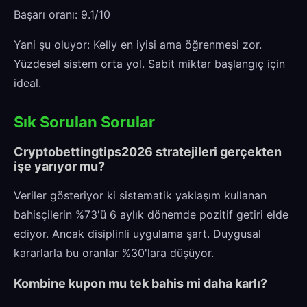
Başarı oranı: 9.1/10
Yani şu oluyor: Kelly en iyisi ama öğrenmesi zor.
Yüzdesel sistem orta yol. Sabit miktar başlangıç için
ideal.
Sık Sorulan Sorular
Cryptobettingtips2026 stratejileri gerçekten
işe yarıyor mu?
Veriler gösteriyor ki sistematik yaklaşım kullanan
bahisçilerin %73'ü 6 aylık dönemde pozitif getiri elde
ediyor. Ancak disiplinli uygulama şart. Duygusal
kararlarla bu oranlar %30'lara düşüyor.
Kombine kupon mu tek bahis mi daha karlı?