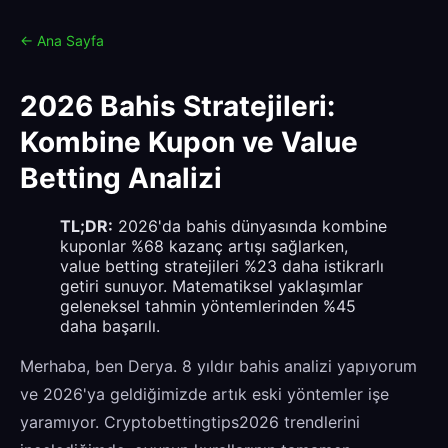
← Ana Sayfa
2026 Bahis Stratejileri:
Kombine Kupon ve Value
Betting Analizi
TL;DR:
2026'da bahis dünyasında kombine
kuponlar %68 kazanç artışı sağlarken,
value betting stratejileri %23 daha istikrarlı
getiri sunuyor. Matematiksel yaklaşımlar
geleneksel tahmin yöntemlerinden %45
daha başarılı.
Merhaba, ben Derya. 8 yıldır bahis analizi yapıyorum
ve 2026'ya geldiğimizde artık eski yöntemler işe
yaramıyor. Cryptobettingtips2026 trendlerini