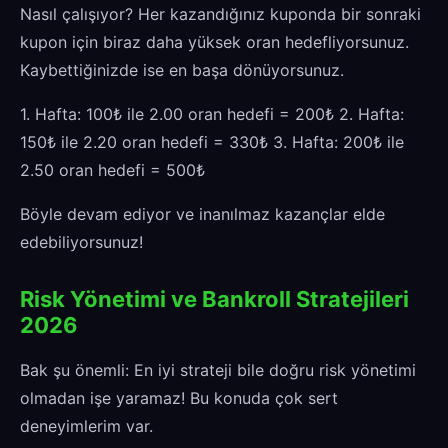
Nasıl çalışıyor? Her kazandığınız kuponda bir sonraki
kupon için biraz daha yüksek oran hedefliyorsunuz.
Kaybettiğinizde ise en başa dönüyorsunuz.
1. Hafta: 100₺ ile 2.00 oran hedefi = 200₺ 2. Hafta:
150₺ ile 2.20 oran hedefi = 330₺ 3. Hafta: 200₺ ile
2.50 oran hedefi = 500₺
Böyle devam ediyor ve inanılmaz kazançlar elde
edebiliyorsunuz!
Risk Yönetimi ve Bankroll Stratejileri
2026
Bak şu önemli: En iyi strateji bile doğru risk yönetimi
olmadan işe yaramaz! Bu konuda çok sert
deneyimlerim var.