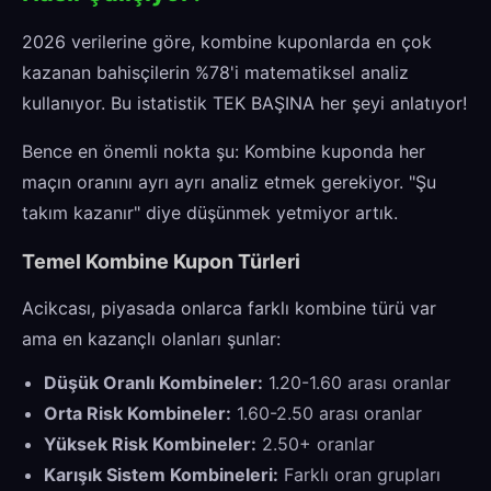
2026 verilerine göre, kombine kuponlarda en çok
kazanan bahisçilerin %78'i matematiksel analiz
kullanıyor. Bu istatistik TEK BAŞINA her şeyi anlatıyor!
Bence en önemli nokta şu: Kombine kuponda her
maçın oranını ayrı ayrı analiz etmek gerekiyor. "Şu
takım kazanır" diye düşünmek yetmiyor artık.
Temel Kombine Kupon Türleri
Acikcası, piyasada onlarca farklı kombine türü var
ama en kazançlı olanları şunlar:
Düşük Oranlı Kombineler:
1.20-1.60 arası oranlar
Orta Risk Kombineler:
1.60-2.50 arası oranlar
Yüksek Risk Kombineler:
2.50+ oranlar
Karışık Sistem Kombineleri:
Farklı oran grupları