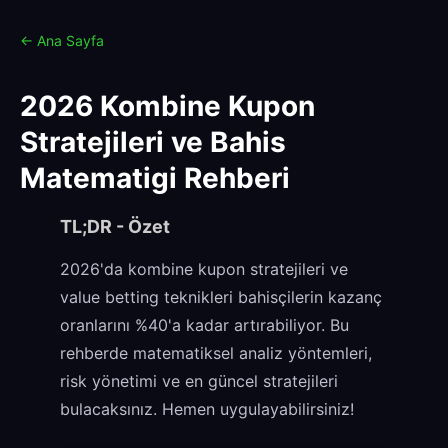
← Ana Sayfa
2026 Kombine Kupon
Stratejileri ve Bahis
Matematigi Rehberi
TL;DR - Özet
2026'da kombine kupon stratejileri ve
value betting teknikleri bahisçilerin kazanç
oranlarını %40'a kadar artırabiliyor. Bu
rehberde matematiksel analiz yöntemleri,
risk yönetimi ve en güncel stratejileri
bulacaksınız. Hemen uygulayabilirsiniz!