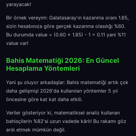
yarayacak!
Bir örnek vereyim: Galatasaray'ın kazanma oranı 1.85,
sizin hesabınıza göre gerçek kazanma olasılığı %60.
Bu durumda value = (0.60 x 1.85) - 1 = 0.11 yani %11
value var!
Bahis Matematiği 2026: En Güncel
Hesaplama Yöntemleri
Yani şu oluyor arkadaşlar: Bahis matematiği artık çok
daha gelişmiş! 2026'da kullanılan yöntemler 5 yıl
öncesine göre kat kat daha etkili.
Veriler gösteriyor ki, matematiksel analiz kullanan
bahisçilerin %82'si uzun vadede kârlı! Bu rakamı göz
ardı etmek mümkün değil.