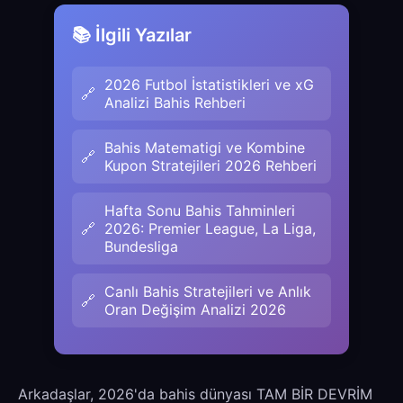
📚 İlgili Yazılar
2026 Futbol İstatistikleri ve xG
🔗
Analizi Bahis Rehberi
Bahis Matematigi ve Kombine
🔗
Kupon Stratejileri 2026 Rehberi
Hafta Sonu Bahis Tahminleri
🔗
2026: Premier League, La Liga,
Bundesliga
Canlı Bahis Stratejileri ve Anlık
🔗
Oran Değişim Analizi 2026
Arkadaşlar, 2026'da bahis dünyası TAM BİR DEVRİM