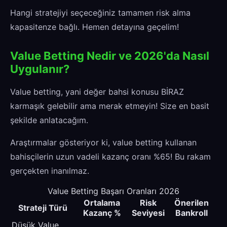
Hangi stratejiyi seçeceğiniz tamamen risk alma
kapasitenze bağlı. Hemen detayına geçelim!
Value Betting Nedir ve 2026'da Nasıl
Uygulanır?
Value betting, yani değer bahsi konusu BİRAZ
karmaşık gelebilir ama merak etmeyin! Size en basit
şekilde anlatacağım.
Araştırmalar gösteriyor ki, value betting kullanan
bahisçilerin uzun vadeli kazanç oranı %65! Bu rakam
gerçekten inanılmaz.
Value Betting Başarı Oranları 2026
Ortalama
Risk
Önerilen
Strateji Türü
Kazanç %
Seviyesi
Bankroll
Düşük Value