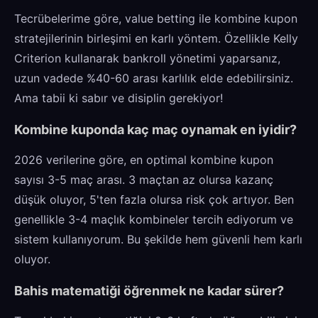
Tecrübelerime göre, value betting ile kombine kupon
stratejilerinin birleşimi en karlı yöntem. Özellikle Kelly
Criterion kullanarak bankroll yönetimi yaparsanız,
uzun vadede %40-60 arası karlılık elde edebilirsiniz.
Ama tabii ki sabır ve disiplin gerekiyor!
Kombine kuponda kaç maç oynamak en iyidir?
2026 verilerine göre, en optimal kombine kupon
sayısı 3-5 maç arası. 3 maçtan az olursa kazanç
düşük oluyor, 5'ten fazla olursa risk çok artıyor. Ben
genellikle 3-4 maçlık kombineler tercih ediyorum ve
sistem kullanıyorum. Bu şekilde hem güvenli hem karlı
oluyor.
Bahis matematiği öğrenmek ne kadar sürer?