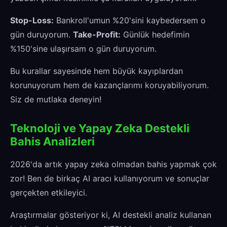
Stop-Loss:
Bankroll'umun %20'sini kaybedersem o
gün duruyorum.
Take-Profit:
Günlük hedefimin
%150'sine ulaşırsam o gün duruyorum.
Bu kurallar sayesinde hem büyük kayıplardan
korunuyorum hem de kazançlarımı koruyabiliyorum.
Siz de mutlaka deneyin!
Teknoloji ve Yapay Zeka Destekli
Bahis Analizleri
2026'da artık yapay zeka olmadan bahis yapmak çok
zor! Ben de birkaç AI aracı kullanıyorum ve sonuçlar
gerçekten etkileyici.
Araştırmalar gösteriyor ki, AI destekli analiz kullanan