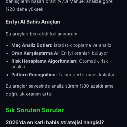
bahisçilerin başarı oranı %73! Manuel analize göre
%28 daha yüksek!
En İyi AI Bahis Araçları
Şu araçları ben aktif kullanıyorum:
Maç Analiz Botları:
İstatistik toplama ve analiz
Oran Karşılaştırma AI:
En iyi oranları buluyor
Risk Hesaplama Algoritmaları:
Otomatik risk
analizi
Pattern Recognition:
Takım performans kalıpları
Bu araçlar sayesinde analiz sürem %80 azaldı ama
doğruluk oranım arttı!
Sık Sorulan Sorular
2026'da en karlı bahis stratejisi hangisi?