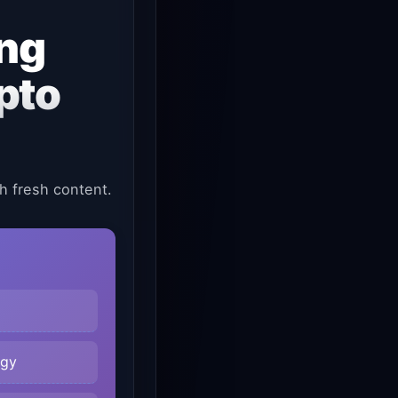
ing
pto
h fresh content.
egy