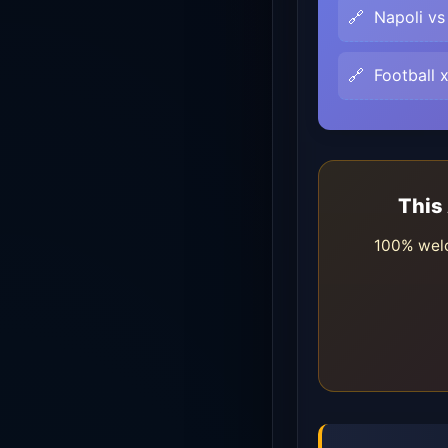
🔗
Napoli vs
🔗
Football 
This
100% welc