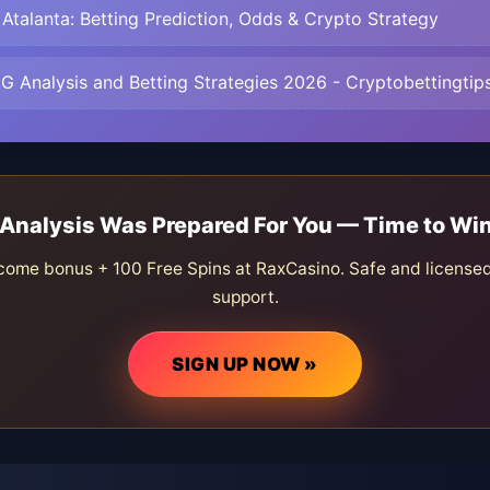
 Atalanta: Betting Prediction, Odds & Crypto Strategy
xG Analysis and Betting Strategies 2026 - Cryptobettingti
 Analysis Was Prepared For You — Time to Wi
ome bonus + 100 Free Spins at RaxCasino. Safe and licensed,
support.
SIGN UP NOW »