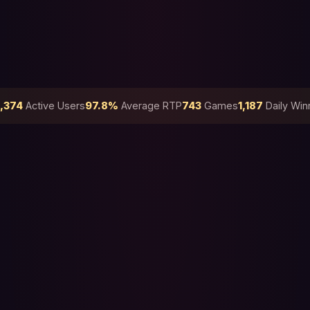
,374
Active Users
97.8%
Average RTP
743
Games
1,187
Daily Win