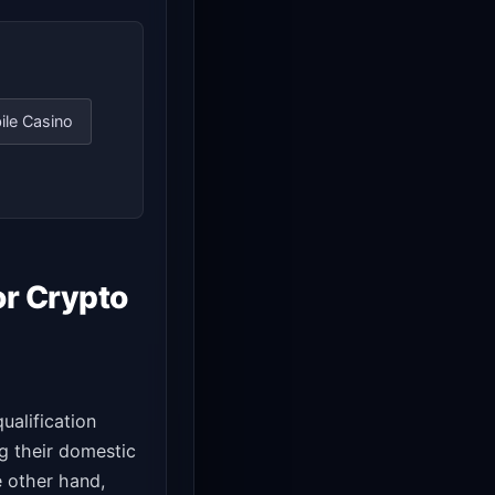
ile Casino
or Crypto
ualification
g their domestic
e other hand,