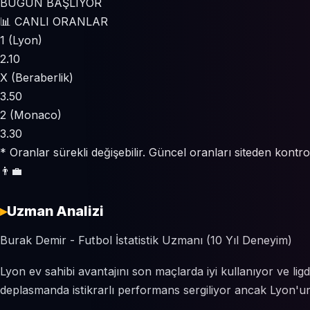
BUGÜN BAŞLIYOR
📊 CANLI ORANLAR
1 (Lyon)
2.10
X (Beraberlik)
3.50
2 (Monaco)
3.30
* Oranlar sürekli değişebilir. Güncel oranları siteden kontro
👨‍💼
Uzman Analizi
Burak Demir - Futbol İstatistik Uzmanı (10 Yıl Deneyim)
Lyon ev sahibi avantajını son maçlarda iyi kullanıyor ve l
deplasmanda istikrarlı performans sergiliyor ancak Lyon'un 