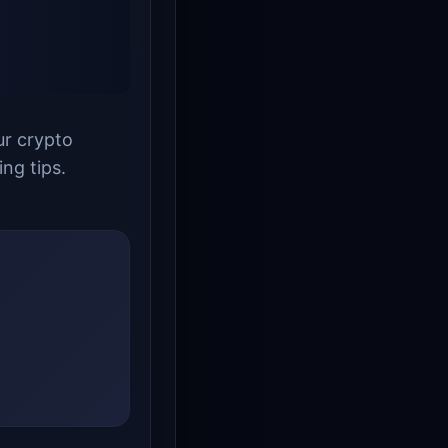
ur crypto
ng tips.