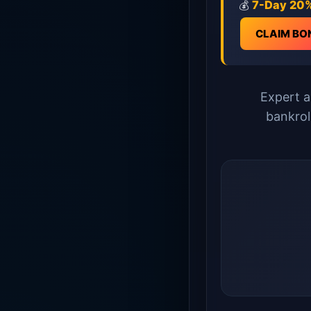
7-Day 20
💰
CLAIM BO
Expert a
bankrol