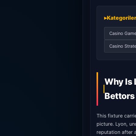
Kategorile
Casino Gam
Casino Strat
Why Is 
Bettors
This fixture carr
picture. Lyon, u
reputation after 