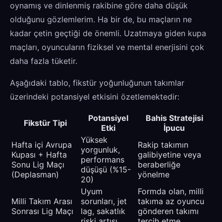
oynamış ve dinlenmiş rakibine göre daha düşük
olduğunu gözlemlerim. Ha bir de, bu maçların ne
kadar çetin geçtiği de önemli. Uzatmaya giden kupa
maçları, oyuncuların fiziksel ve mental enerjisini çok
daha fazla tüketir.
Aşağıdaki tablo, fikstür yoğunluğunun takımlar
üzerindeki potansiyel etkisini özetlemektedir:
Potansiyel
Bahis Stratejisi
Fikstür Tipi
Etki
İpucu
Yüksek
Hafta içi Avrupa
Rakip takımın
yorgunluk,
Kupası + Hafta
galibiyetine veya
performans
Sonu Lig Maçı
beraberliğe
düşüşü (%15-
(Deplasman)
yönelme
20)
Uyum
Formda olan, milli
Milli Takım Arası
sorunları, jet
takıma az oyuncu
Sonrası Lig Maçı
lag, sakatlık
gönderen takımı
riski artışı
tercih etme