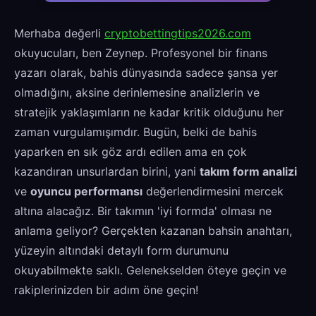
Merhaba değerli
cryptobettingtips2026.com
okuyucuları, ben Zeynep. Profesyonel bir finans
yazarı olarak, bahis dünyasında sadece şansa yer
olmadığını, aksine derinlemesine analizlerin ve
stratejik yaklaşımların ne kadar kritik olduğunu her
zaman vurgulamışımdır. Bugün, belki de bahis
yaparken en sık göz ardı edilen ama en çok
kazandıran unsurlardan birini, yani
takım form analizi
ve
oyuncu performansı
değerlendirmesini mercek
altına alacağız. Bir takımın 'iyi formda' olması ne
anlama geliyor? Gerçekten kazanan bahsin anahtarı,
yüzeyin altındaki detaylı form durumunu
okuyabilmekte saklı. Gelenekselden öteye geçin ve
rakiplerinizden bir adım öne geçin!