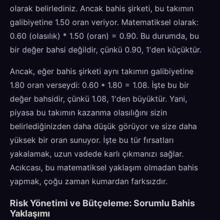
olarak belirlediniz. Ancak bahis şirketi, bu takımın
galibiyetine 1.50 oran veriyor. Matematiksel olarak:
0.60 (olasılık) * 1.50 (oran) = 0.90. Bu durumda, bu
bir değer bahsi değildir, çünkü 0.90, 1'den küçüktür.
Ancak, eğer bahis şirketi aynı takımın galibiyetine
1.80 oran verseydi: 0.60 * 1.80 = 1.08. İşte bu bir
değer bahsidir, çünkü 1.08, 1'den büyüktür. Yani,
piyasa bu takımın kazanma olasılığını sizin
belirlediğinizden daha düşük görüyor ve size daha
yüksek bir oran sunuyor. İşte bu tür fırsatları
yakalamak, uzun vadede karlı çıkmanızı sağlar.
Acıkcası, bu matematiksel yaklaşım olmadan bahis
yapmak, çoğu zaman kumardan farksızdır.
Risk Yönetimi ve Bütçeleme: Sorumlu Bahis
Yaklaşımı