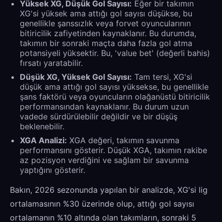
Yüksek XG, Düşük Gol Sayısı:
Eğer bir takımın
XG'si yüksek ama attığı gol sayısı düşükse, bu
genellikle şanssızlık veya forvet oyuncularının
bitiricilik zafiyetinden kaynaklanır. Bu durumda,
takımın bir sonraki maçta daha fazla gol atma
potansiyeli yüksektir. Bu, 'value bet' (değerli bahis)
fırsatı yaratabilir.
Düşük XG, Yüksek Gol Sayısı:
Tam tersi, XG'si
düşük ama attığı gol sayısı yüksekse, bu genellikle
şans faktörü veya oyuncuların olağanüstü bitiricilik
performansından kaynaklanır. Bu durum uzun
vadede sürdürülebilir değildir ve bir düşüş
beklenebilir.
XGA Analizi:
XGA değeri, takımın savunma
performansını gösterir. Düşük XGA, takımın rakibe
az pozisyon verdiğini ve sağlam bir savunma
yaptığını gösterir.
Bakın, 2026 sezonunda yapılan bir analizde, XG'si lig
ortalamasının %30 üzerinde olup, attığı gol sayısı
ortalamanın %10 altında olan takımların, sonraki 5