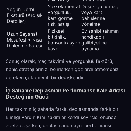
Yüksek mental
Düşük gollü maç
Yoğun Derbi
yorgunluk,
veya kart
Fikstürü (Ardışık
kart görme
bahislerine
Derbiler)
riski artışı
yönelme
Fiziksel
Ev sahibi takımın
Uzun Seyahat
bitkinlik,
handikaplı
Mesafesi + Kısa
konsantrasyon
galibiyetine
Dinlenme Süresi
kaybı
oynama
Sonuç olarak, maç takvimi ve yorgunluk faktörü,
bahis stratejilerinizi belirlerken göz ardı etmemeniz
gereken çok önemli bir değişkendir.
İç Saha ve Deplasman Performansı: Kale Arkası
Desteğinin Gücü
Her takımın iç sahada farklı, deplasmanda farklı bir
kimliği vardır. Kimi takımlar kendi seyircisi önünde
adeta coşarken, deplasmanda aynı performansı