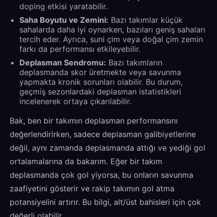
doping etkisi yaratabilir.
Saha Boyutu ve Zemini:
Bazı takımlar küçük
sahalarda daha iyi oynarken, bazıları geniş sahaları
tercih eder. Ayrıca, suni çim veya doğal çim zemin
farkı da performansı etkileyebilir.
Deplasman Sendromu:
Bazı takımların
deplasmanda skor üretmekte veya savunma
yapmakta kronik sorunları olabilir. Bu durum,
geçmiş sezonlardaki deplasman istatistikleri
incelenerek ortaya çıkarılabilir.
Bak, ben bir takımın deplasman performansını
değerlendirirken, sadece deplasman galibiyetlerine
değil, aynı zamanda deplasmanda attığı ve yediği gol
ortalamalarına da bakarım. Eğer bir takım
deplasmanda çok gol yiyorsa, bu onların savunma
zaafiyetini gösterir ve rakip takımın gol atma
potansiyelini artırır. Bu bilgi, alt/üst bahisleri için çok
değerli olabilir.