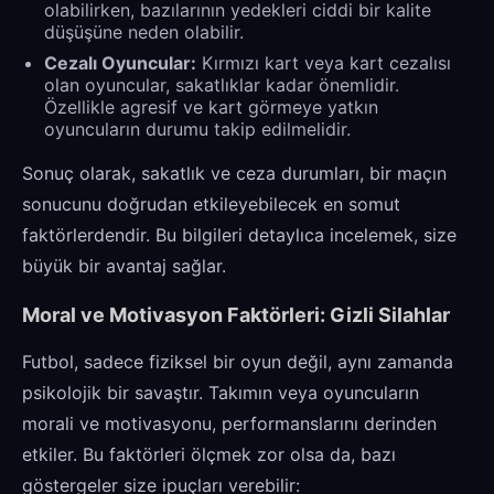
olabilirken, bazılarının yedekleri ciddi bir kalite
düşüşüne neden olabilir.
Cezalı Oyuncular:
Kırmızı kart veya kart cezalısı
olan oyuncular, sakatlıklar kadar önemlidir.
Özellikle agresif ve kart görmeye yatkın
oyuncuların durumu takip edilmelidir.
Sonuç olarak, sakatlık ve ceza durumları, bir maçın
sonucunu doğrudan etkileyebilecek en somut
faktörlerdendir. Bu bilgileri detaylıca incelemek, size
büyük bir avantaj sağlar.
Moral ve Motivasyon Faktörleri: Gizli Silahlar
Futbol, sadece fiziksel bir oyun değil, aynı zamanda
psikolojik bir savaştır. Takımın veya oyuncuların
morali ve motivasyonu, performanslarını derinden
etkiler. Bu faktörleri ölçmek zor olsa da, bazı
göstergeler size ipuçları verebilir: