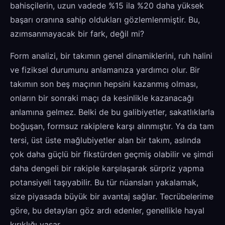
bahisçilerin, uzun vadede %15 ila %20 daha yüksek
başarı oranına sahip oldukları gözlemlenmiştir. Bu,
azımsanmayacak bir fark, değil mi?
Form analizi, bir takımın genel dinamiklerini, ruh halini
ve fiziksel durumunu anlamanıza yardımcı olur. Bir
takımın son beş maçının hepsini kazanmış olması,
onların bir sonraki maçı da kesinlikle kazanacağı
anlamına gelmez. Belki de bu galibiyetler, sakatlıklarla
boğuşan, formsuz rakiplere karşı alınmıştır. Ya da tam
tersi, üst üste mağlubiyetler alan bir takım, aslında
çok daha güçlü bir fikstürden geçmiş olabilir ve şimdi
daha dengeli bir rakiple karşılaşarak sürpriz yapma
potansiyeli taşıyabilir. Bu tür nüansları yakalamak,
size piyasada büyük bir avantaj sağlar. Tecrübelerime
göre, bu detayları göz ardı edenler, genellikle hayal
kırıklığı yaşar.