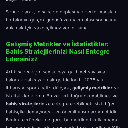
Sonuç olarak, iç saha ve deplasman performansları,
bir takımın gerçek gücünü ve maçın olası sonucunu
anlamak için vazgeçilmez veriler sunar.
Gelişmiş Metrikler ve İstatistikler:
Bahis Stratejilerinizi Nasıl Entegre
Edersiniz?
Artık sadece gol sayısı veya galibiyet sayısına
bakarak bahis yapmak geride kaldı. 2026 yılı
itibarıyla, spor analizi dünyası,
gelişmiş metrikler
ve
istatistiklerle dolu. Bu verileri doğru okuyabilmek ve
bahis stratejileri
nize entegre edebilmek, sizi diğer
bahisçilerden ayıracak en önemli unsurlardan biridir.
Benim tecrübelerime göre, bu metrikleri kullanmaya
başlayan bahisçilerin, uzun vadede kar marjlarını %5-