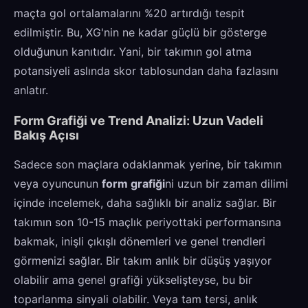
maçta gol ortalamalarını %20 artırdığı tespit
edilmiştir. Bu, XG'nin ne kadar güçlü bir gösterge
olduğunun kanıtıdır. Yani, bir takımın gol atma
potansiyeli aslında skor tablosundan daha fazlasını
anlatır.
Form Grafiği ve Trend Analizi: Uzun Vadeli
Bakış Açısı
Sadece son maçlara odaklanmak yerine, bir takımın
veya oyuncunun
form grafiği
ni uzun bir zaman dilimi
içinde incelemek, daha sağlıklı bir analiz sağlar. Bir
takımın son 10-15 maçlık periyottaki performansına
bakmak, inişli çıkışlı dönemleri ve genel trendleri
görmenizi sağlar. Bir takım anlık bir düşüş yaşıyor
olabilir ama genel grafiği yükselişteyse, bu bir
toparlanma sinyali olabilir. Veya tam tersi, anlık