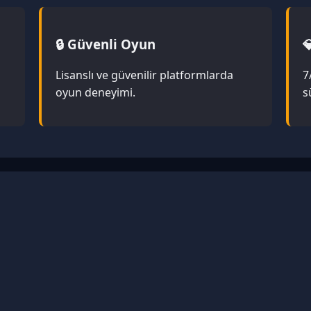
🔒 Güvenli Oyun

Lisanslı ve güvenilir platformlarda
7
oyun deneyimi.
s