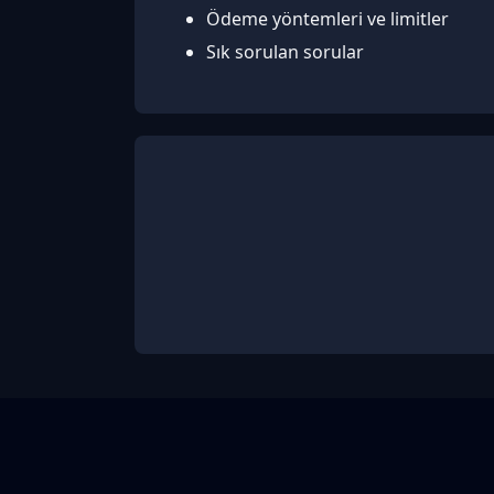
Ödeme yöntemleri ve limitler
Sık sorulan sorular