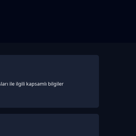
 ile ilgili kapsamlı bilgiler