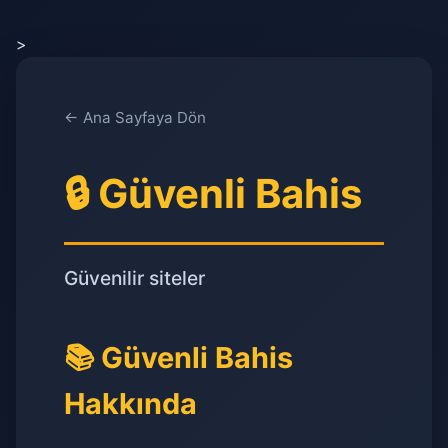
>
← Ana Sayfaya Dön
🔒 Güvenli Bahis
Güvenilir siteler
📚 Güvenli Bahis
Hakkında