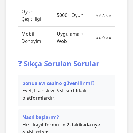
Oyun
5000+ Oyun
⭐⭐⭐⭐⭐
Çeşitliliği
Mobil
Uygulama +
⭐⭐⭐⭐⭐
Deneyim
Web
❓ Sıkça Sorulan Sorular
bonus avı casino güvenilir mi?
Evet, lisanslı ve SSL sertifikalı
platformlardır.
Nasıl başlarım?
Hızlı kayıt formu ile 2 dakikada üye
olabilirsiniz.