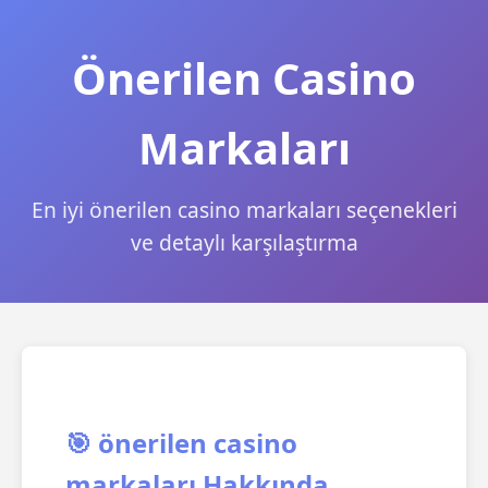
Önerilen Casino
Markaları
En iyi önerilen casino markaları seçenekleri
ve detaylı karşılaştırma
🎯 önerilen casino
markaları Hakkında