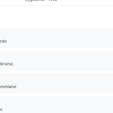
rdır.
irsiniz.
nımlanır.
r.