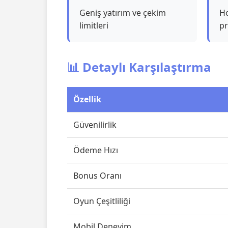
Geniş yatırım ve çekim
Ho
limitleri
p
📊 Detaylı Karşılaştırma
Özellik
Güvenilirlik
Ödeme Hızı
Bonus Oranı
Oyun Çeşitliliği
Mobil Deneyim