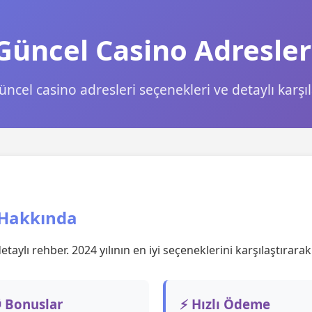
Güncel Casino Adresler
güncel casino adresleri seçenekleri ve detaylı karşı
i Hakkında
taylı rehber. 2024 yılının en iyi seçeneklerini karşılaştırarak 
 Bonuslar
⚡ Hızlı Ödeme