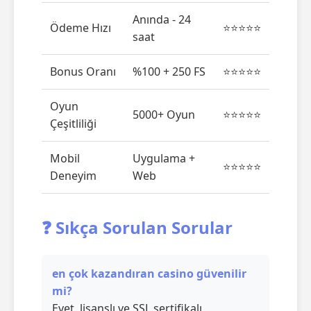
Anında - 24
Ödeme Hızı
⭐⭐⭐⭐⭐
saat
Bonus Oranı
%100 + 250 FS
⭐⭐⭐⭐⭐
Oyun
5000+ Oyun
⭐⭐⭐⭐⭐
Çeşitliliği
Mobil
Uygulama +
⭐⭐⭐⭐⭐
Deneyim
Web
❓ Sıkça Sorulan Sorular
en çok kazandıran casino güvenilir
mi?
Evet, lisanslı ve SSL sertifikalı