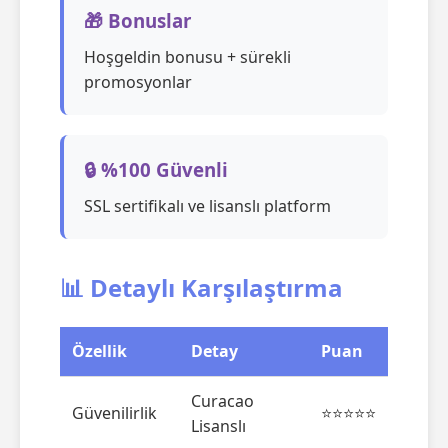
🎁 Bonuslar
Hoşgeldin bonusu + sürekli
promosyonlar
🔒 %100 Güvenli
SSL sertifikalı ve lisanslı platform
📊 Detaylı Karşılaştırma
Özellik
Detay
Puan
Curacao
Güvenilirlik
⭐⭐⭐⭐⭐
Lisanslı