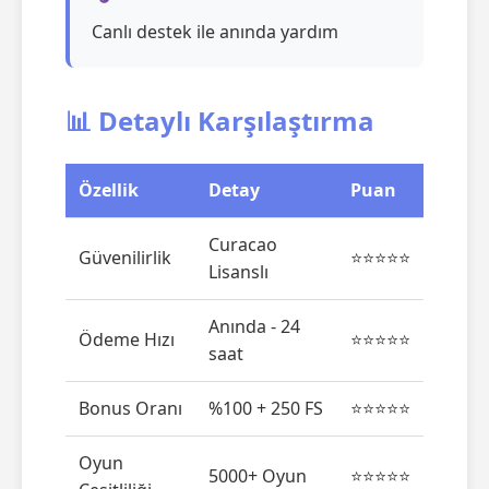
Canlı destek ile anında yardım
📊 Detaylı Karşılaştırma
Özellik
Detay
Puan
Curacao
Güvenilirlik
⭐⭐⭐⭐⭐
Lisanslı
Anında - 24
Ödeme Hızı
⭐⭐⭐⭐⭐
saat
Bonus Oranı
%100 + 250 FS
⭐⭐⭐⭐⭐
Oyun
5000+ Oyun
⭐⭐⭐⭐⭐