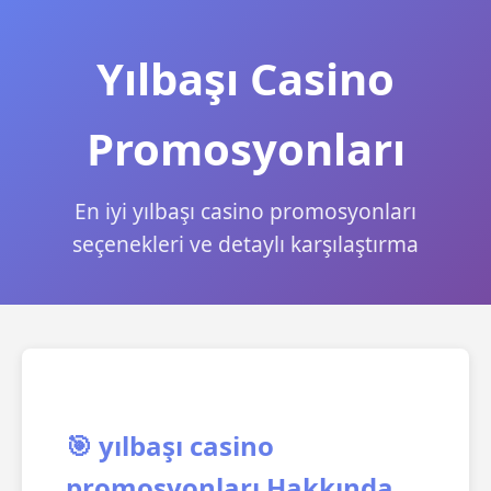
Yılbaşı Casino
Promosyonları
En iyi yılbaşı casino promosyonları
seçenekleri ve detaylı karşılaştırma
🎯 yılbaşı casino
promosyonları Hakkında