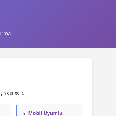
tırma
için derledik.
📱 Mobil Uyumlu