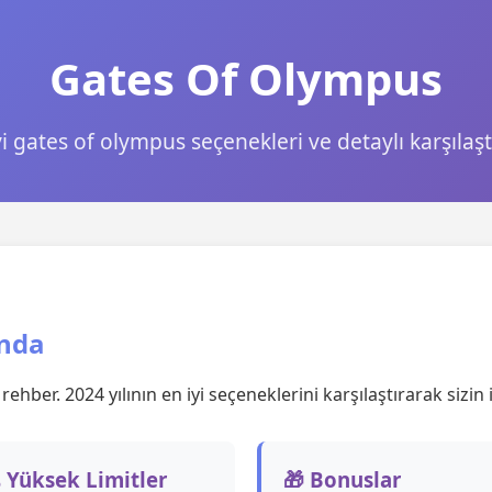
Gates Of Olympus
yi gates of olympus seçenekleri ve detaylı karşılaş
ında
ehber. 2024 yılının en iyi seçeneklerini karşılaştırarak sizin 
 Yüksek Limitler
🎁 Bonuslar