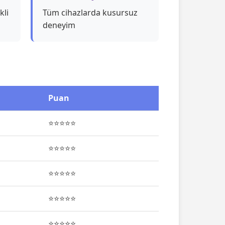
kli
Tüm cihazlarda kusursuz
deneyim
Puan
⭐⭐⭐⭐⭐
⭐⭐⭐⭐⭐
⭐⭐⭐⭐⭐
⭐⭐⭐⭐⭐
⭐⭐⭐⭐⭐