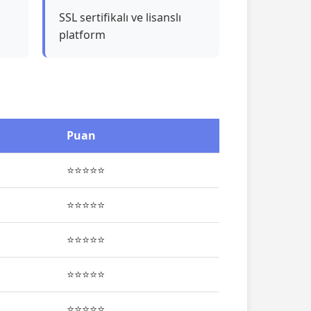
SSL sertifikalı ve lisanslı
platform
Puan
⭐⭐⭐⭐⭐
⭐⭐⭐⭐⭐
⭐⭐⭐⭐⭐
⭐⭐⭐⭐⭐
⭐⭐⭐⭐⭐