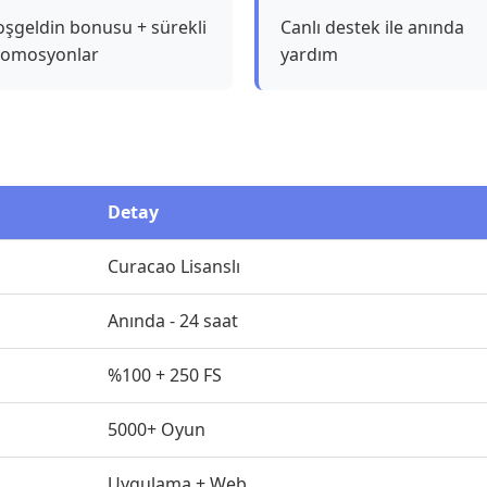
şgeldin bonusu + sürekli
Canlı destek ile anında
romosyonlar
yardım
Detay
Curacao Lisanslı
Anında - 24 saat
%100 + 250 FS
5000+ Oyun
Uygulama + Web