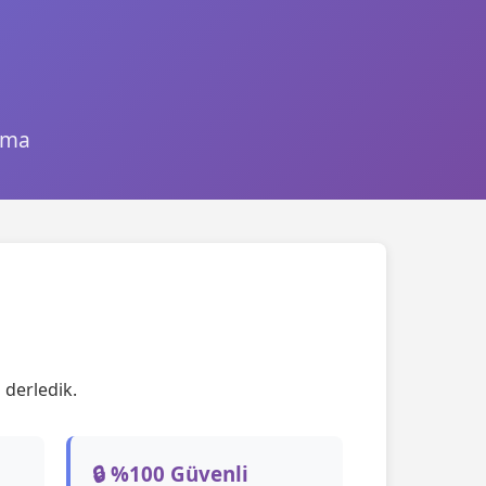
ırma
n derledik.
🔒 %100 Güvenli