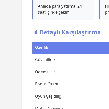
Anında para yatırma, 24
Ho
saat içinde çekim
p
📊 Detaylı Karşılaştırma
Özellik
Güvenilirlik
Ödeme Hızı
Bonus Oranı
Oyun Çeşitliliği
Mobil Deneyim