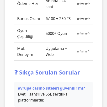
Anında - 24
Ödeme Hızı
⭐⭐⭐⭐⭐
saat
Bonus Oranı
%100 + 250 FS
⭐⭐⭐⭐⭐
Oyun
5000+ Oyun
⭐⭐⭐⭐⭐
Çeşitliliği
Mobil
Uygulama +
⭐⭐⭐⭐⭐
Deneyim
Web
❓ Sıkça Sorulan Sorular
avrupa casino siteleri güvenilir mi?
Evet, lisanslı ve SSL sertifikalı
platformlardır.