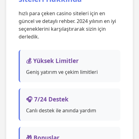
hızlı para çeken casino siteleri için en
güncel ve detaylı rehber. 2024 yılının en iyi
seçeneklerini karşılaştırarak sizin için
derledik.
💰 Yüksek Limitler
Geniş yatırım ve çekim limitleri
🎧 7/24 Destek
Canlı destek ile anında yardım
🎁 Bonuslar