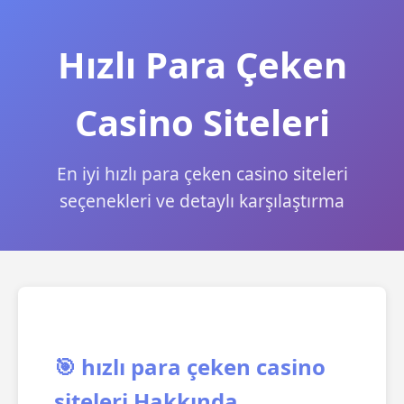
Hızlı Para Çeken
Casino Siteleri
En iyi hızlı para çeken casino siteleri
seçenekleri ve detaylı karşılaştırma
🎯 hızlı para çeken casino
siteleri Hakkında