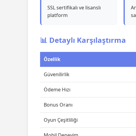
SSL sertifikalı ve lisanslı
An
platform
sa
📊 Detaylı Karşılaştırma
Özellik
Güvenilirlik
Ödeme Hızı
Bonus Oranı
Oyun Çeşitliliği
Mobil Deneyim