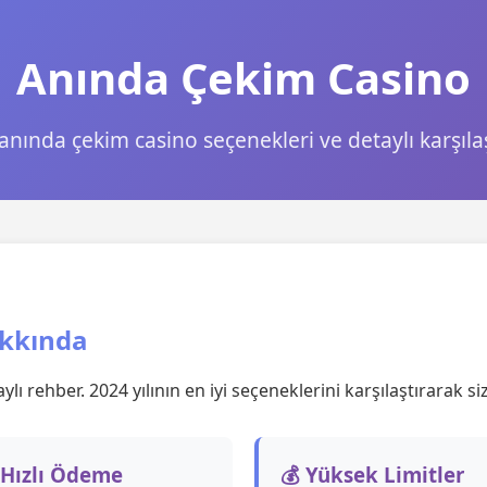
Anında Çekim Casino
 anında çekim casino seçenekleri ve detaylı karşıl
akkında
ı rehber. 2024 yılının en iyi seçeneklerini karşılaştırarak siz
 Hızlı Ödeme
💰 Yüksek Limitler