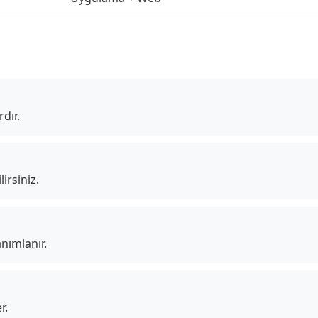
rdır.
irsiniz.
nımlanır.
r.