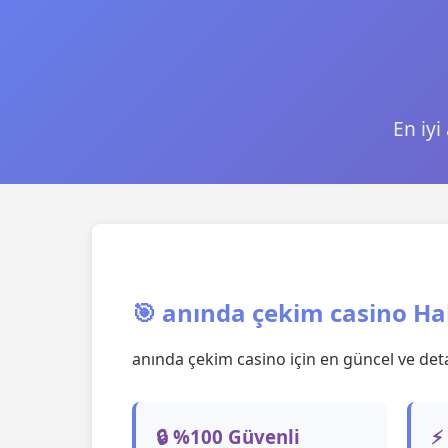
En iyi
🎯 anında çekim casino H
anında çekim casino için en güncel ve detayl
🔒 %100 Güvenli
⚡