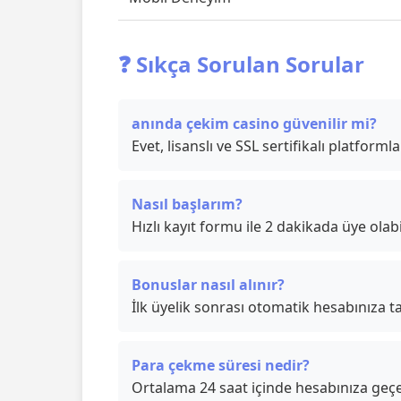
❓ Sıkça Sorulan Sorular
anında çekim casino güvenilir mi?
Evet, lisanslı ve SSL sertifikalı platformla
Nasıl başlarım?
Hızlı kayıt formu ile 2 dakikada üye olabil
Bonuslar nasıl alınır?
İlk üyelik sonrası otomatik hesabınıza ta
Para çekme süresi nedir?
Ortalama 24 saat içinde hesabınıza geçe