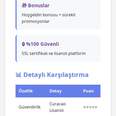
🎁 Bonuslar
Hoşgeldin bonusu + sürekli
promosyonlar
🔒 %100 Güvenli
SSL sertifikalı ve lisanslı platform
📊 Detaylı Karşılaştırma
Özellik
Detay
Puan
Curacao
Güvenilirlik
⭐⭐⭐⭐⭐
Lisanslı