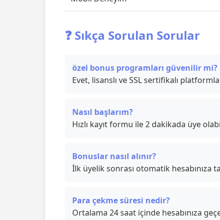
❓ Sıkça Sorulan Sorular
özel bonus programları güvenilir mi?
Evet, lisanslı ve SSL sertifikalı platformla
Nasıl başlarım?
Hızlı kayıt formu ile 2 dakikada üye olabil
Bonuslar nasıl alınır?
İlk üyelik sonrası otomatik hesabınıza ta
Para çekme süresi nedir?
Ortalama 24 saat içinde hesabınıza geçe