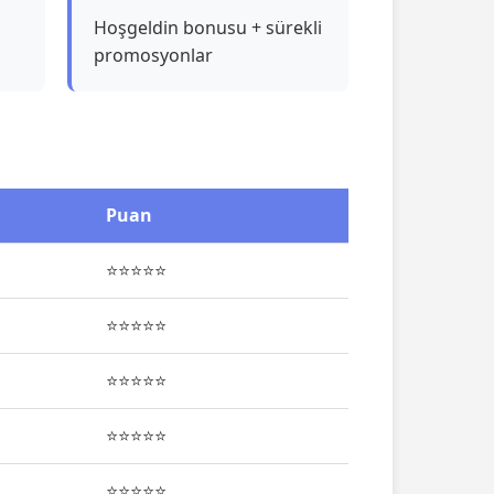
Hoşgeldin bonusu + sürekli
promosyonlar
Puan
⭐⭐⭐⭐⭐
⭐⭐⭐⭐⭐
⭐⭐⭐⭐⭐
⭐⭐⭐⭐⭐
⭐⭐⭐⭐⭐