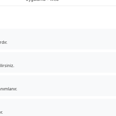
rdır.
irsiniz.
nımlanır.
r.