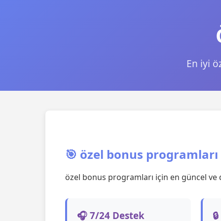
En iyi 
🎯 özel bonus programlar
özel bonus programları için en güncel ve det
🎧 7/24 Destek
