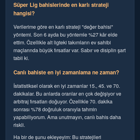
Süper Lig bahislerinde en karlı strateji
hangisi?
Verilerime göre en karlı strateji "değer bahisi"
yöntemi. Son 6 ayda bu yöntemle %27 kâr elde
ettim. Özellikle alt ligteki takımların ev sahibi
maçlarında büyük fırsatlar var. Sabır ve disiplin şart
tabii ki.
Canlı bahiste en iyi zamanlama ne zaman?
İstatistiksel olarak en iyi zamanlar 15., 45. ve 70.
dakikalar. Bu anlarda oranlar en çok değişiyor ve
arbitraj fırsatları doğuyor. Özellikle 70. dakika
sonrası %78 doğruluk oranıyla tahmin
yapabiliyorum. Ama unutmayın, canlı bahis daha
riskli.
Ha bir de şunu ekleyeyim: Bu stratejileri