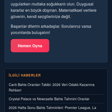
uygularken mutlaka soğukkanlı olun. Duygusal
kararlar en büyük düşman. Matematiksel verilere
güvenin, kendi sezgilerinize değil.
Başarılar dilerim arkadaşlar. Sorularınız varsa
yorumlarda buluşalım!
Hemen Oyna
İLGILI HABERLER
Canlı Bahis Oranları Takibi: 2026 Veri Odaklı Kazanma
Rehberi
Crystal Palace vs Newcastle Bahis Tahmini Oranlar
2026 Hafta Sonu Bahis Tahminleri: Premier League, La