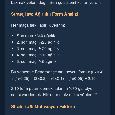
bakmak yeterli değil. Ben şu sistemi kullanıyorum:
Strateji #4: Ağırlıklı Form Analizi
Her maça farklı ağırlık veririm:
Son maç: %40 ağırlık
2. son maç: %25 ağırlık
3. son maç: %20 ağırlık
4. son maç: %10 ağırlık
5. son maç: %5 ağırlık
Bu yöntemle Fenerbahçe'nin mevcut formu: (3×0.4)
+ (1×0.25) + (3×0.2) + (0×0.1) + (1×0.05) = 2.10
2.10 form puanı demek, takımın %70 galibiyet
şansı var demek. Hic denediniz mi bu yöntemi?
Strateji #5: Motivasyon Faktörü