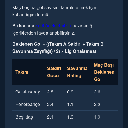
Maç başına gol sayısını tahmin etmek için
kullandığım formül:
Bu konuda
>editör ekibimizin
hazırladığı
içeriklerden faydalanabilirsiniz.
Beklenen Gol = ((Takım A Saldırı + Takım B
Savunma Zayıflığı) / 2) × Lig Ortalaması
Maç Başı
Saldırı
Savunma
Takım
Beklenen
Gücü
Rating
Gol
Galatasaray
2.8
0.9
2.6
Fenerbahçe
2.4
1.1
2.2
Beşiktaş
2.1
1.3
1.9