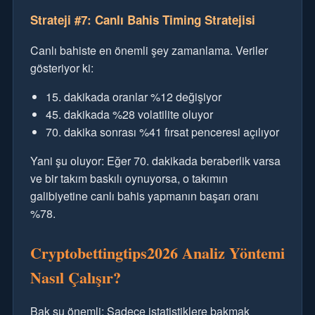
Strateji #7: Canlı Bahis Timing Stratejisi
Canlı bahiste en önemli şey zamanlama. Veriler
gösteriyor ki:
15. dakikada oranlar %12 değişiyor
45. dakikada %28 volatilite oluyor
70. dakika sonrası %41 fırsat penceresi açılıyor
Yani şu oluyor: Eğer 70. dakikada beraberlik varsa
ve bir takım baskılı oynuyorsa, o takımın
galibiyetine canlı bahis yapmanın başarı oranı
%78.
Cryptobettingtips2026 Analiz Yöntemi
Nasıl Çalışır?
Bak şu önemli: Sadece istatistiklere bakmak