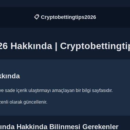
📋 Cryptobettingtips2026
26 Hakkında | Cryptobettingt
kkında
 sade içerik ulaştırmayı amaçlayan bir bilgi sayfasıdır.
zenli olarak güncellenir.
ında Hakkinda Bilinmesi Gerekenler