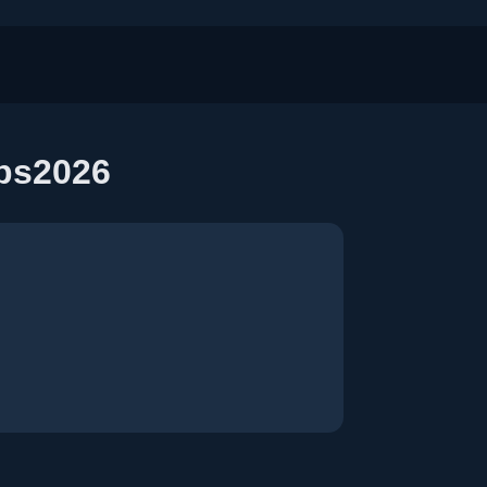
ips2026